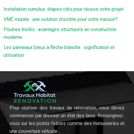
Installation cumulus: étapes clés pour réussir votre projet
VMC murale : une solution discrète pour votre maison?
Poutres treillis : avantages structurels en construction
moderne
Les panneaux bleus à flèche blanche : signification et
utilisation
Pour réaliser des travaux de rénovation, vous devez
commencer par dresser un état des lieux. Renseignez-
vous sur les points faibles comme des menuiseries et
une couverture vétuste…