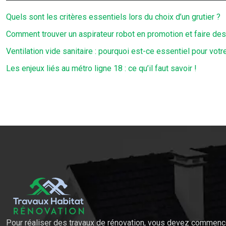
Quels sont les critères essentiels lors du choix d’un grutier ?
Comment trouver un aspirateur robot en promotion et faire de
Ventilation vide sanitaire : pourquoi est-ce essentiel pour vot
Les enjeux liés au métro ligne 18 : ce qu’il faut savoir !
Pour réaliser des travaux de rénovation, vous devez commence