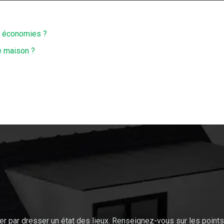
s économies ?
re maison ?
r par dresser un état des lieux. Renseignez-vous sur les poin