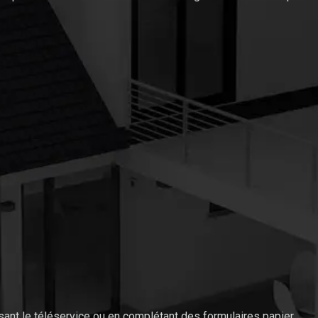
isant le téléservice ou en complétant des formulaires papier.