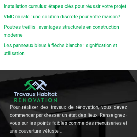
Installation cumulus: étapes clés pour réussir votre projet
VMC murale : une solution discrète pour votre maison?
Poutres treillis : avantages structurels en construction
moderne
Les panneaux bleus à flèche blanche : signification et
utilisation
Pour réaliser des travaux de rénovation, vous devez
commencer par dresser un état des lieux. Renseignez-
vous sur les points faibles comme des menuiseries et
une couverture vétuste…