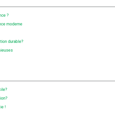
nce ?
ance moderne
ation durable?
nieuses
ile?
tion?
ie !