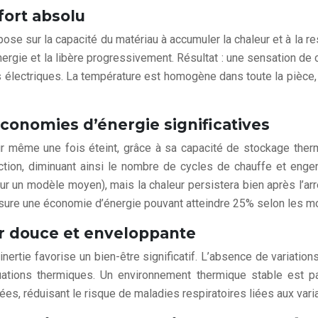
fort absolu
epose sur la capacité du matériau à accumuler la chaleur et à la 
rgie et la libère progressivement. Résultat : une sensation de 
 électriques. La température est homogène dans toute la pièce, l
conomies d’énergie significatives
aleur même une fois éteint, grâce à sa capacité de stockage t
nction, diminuant ainsi le nombre de cycles de chauffe et en
r un modèle moyen), mais la chaleur persistera bien après l’arrê
 assure une économie d’énergie pouvant atteindre 25% selon les 
ur douce et enveloppante
 inertie favorise un bien-être significatif. L’absence de varia
tuations thermiques. Un environnement thermique stable est p
s, réduisant le risque de maladies respiratoires liées aux vari